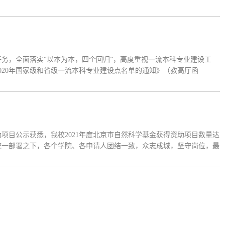
市教育科学“十四五”规划2021年度立项课题（一般课题）。学校注重
务，全面落实“以本为本，四个回归”，高度重视一流本科专业建设工
020年国家级和省级一流本科专业建设点名单的通知》（教高厅函
专业入选北京市级一流本科专业建设点。具体名单如下：2020年国家级一
助项目公示获悉，我校2021年度北京市自然科学基金获得资助项目数量达
的统一部署之下，各个学院、各申请人团结一致，众志成城，坚守岗位，最
中申报期内，共提交了143份申请书，创下迄今为止我校申报数量的历