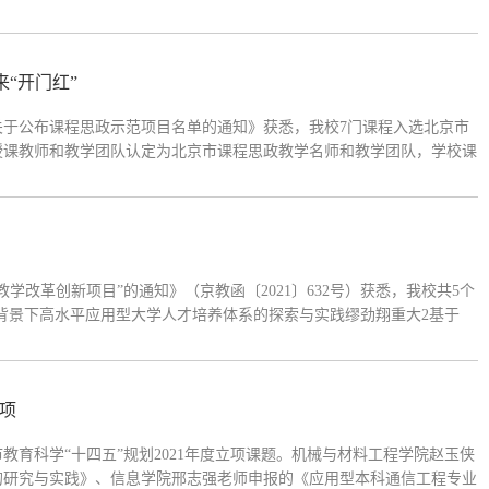
映，并提供必要的证据材料，以便核实查证。联 系 人：王安琪联系电
“开门红”
于公布课程思政示范项目名单的通知》获悉，我校7门课程入选北京市
授课教师和教学团队认定为北京市课程思政教学名师和教学团队，学校课
，通过推进课程思政教学改革，深入挖掘各类课程和教学方式中蕴含的思
教学改革创新项目”的通知》（京教函〔2021〕632号）获悉，我校共5个
”背景下高水平应用型大学人才培养体系的探索与实践缪劲翔重大2基于
息工程一流专业OBE人才培养模式研究董小伟一般4习近平新时代中国特
两项
育科学“十四五”规划2021年度立项课题。机械与材料工程学院赵玉侠
的研究与实践》、信息学院邢志强老师申报的《应用型本科通信工程专业