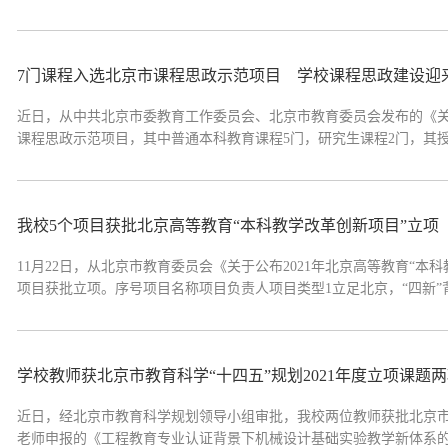
至2022年5月2日。公示期内如有异议，请以实名书面方式向教务处反
话：88803515附件：2022年北方...
7门课程入选北京市课程思政示范项目 学校课程思政建设迎来
近日，从中共北京市委教育工作委员会、北京市教育委员会发布的《关
课程思政示范项目，其中普通本科教育课程5门，研究生课程2门，其
程思政建设迎来“开门红”。近年来，学校紧紧围绕立德树人根本任务
政元素及其承载的德育功能...
我校5个项目获批北京高等教育“本科教学改革创新项目”立项
11月22日，从北京市教育委员会《关于公布2021年北京高等教育“本科
项目获批立项。序号项目名称项目负责人项目类型1立足北京，“四新
“四型人才”培养导向的经管类课程思政改革与实践王伟宾重点3电子信
色社会主义思想融入高校...
学校教师获北京市教育科学“十四五”规划2021年度立项课题
近日，经北京市教育科学规划领导小组审批，我校两位教师获批北京市教
老师申报的《工程教育专业认证背景下机械设计基础实验教学新体系