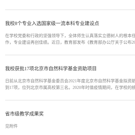
学生可持续发展素养模型、教学模式及培养效果定量评价研究》获批北京
高水平教改课题申报。2...
我校8个专业入选国家级一流本科专业建设点
在学校党委和行政的坚强领导下，全体师生认真落实立德树人的根本任
作，专业建设再创佳绩。近日，教育部发布《教育部办公厅关于公布2
〔2021〕7号），我校8个专业入选国家级一流本科专业建设点，4个
流本科专业建设点入选专业序号专业...
我校获批17项北京市自然科学基金资助项目
日前从北京市自然科学基金委员会2021年度北京市自然科学基金拟资
到17项，位列北京市属高校第三名。2020年时值疫情期间，在学校
终克服种种困难，成功地完成了本年度的基金申报工作。并且在本次集
史最高纪录。学校高度重视基...
省市级教学成果奖
见附件